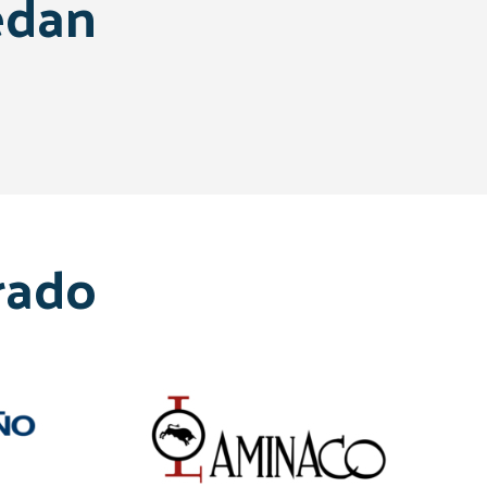
edan
rado