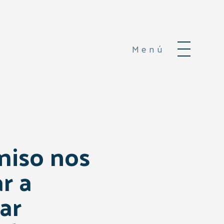
Menú
miso nos
r a
ar